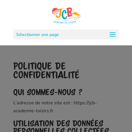
Sélectionner une page
Politique de
confidentialité
Qui sommes-nous ?
L’adresse de notre site est : https://jcb-
academie-loisirs.fr.
Utilisation des données
personnelles collectées