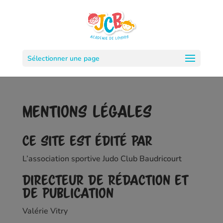
Sélectionner une page
Mentions Légales
Ce site est édité par
L’association sportive Judo Club Baudricourt
Directeur de rédaction et
de publication
Valérie Vitry