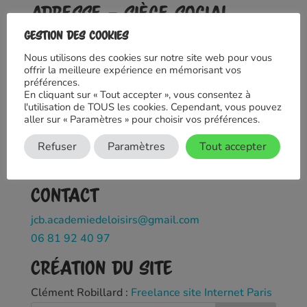
Adresse – Siège social
Gestion des cookies
JCB – Judo Club Baudricourt
115 rue de Tolbiac
Nous utilisons des cookies sur notre site web pour vous
offrir la meilleure expérience en mémorisant vos
75013 PARIS
préférences.
En cliquant sur « Tout accepter », vous consentez à
Hébergement du site
l'utilisation de TOUS les cookies. Cependant, vous pouvez
aller sur « Paramètres » pour choisir vos préférences.
WPSERVER SAS
Refuser
Paramètres
Tout accepter
130 Avenue du Président Wilson
93100 Montreuil
Contact
jcb.academiedeloisirs@gmail.com
06 81 92 40 97
Création du site
Clément Robillard :
Freelance site Internet Paris